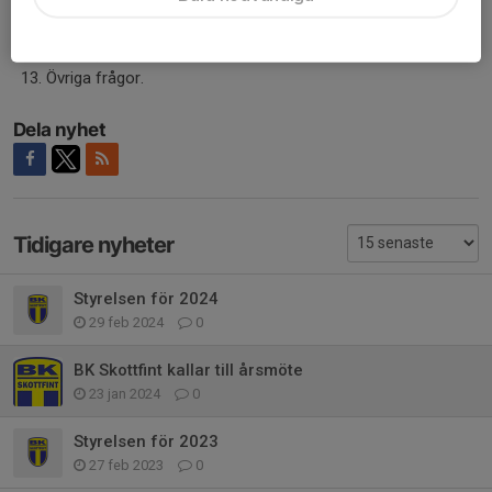
e) beslut om val av ombud till SDF-möten (och ev andra
möten där föreningen har rätt att representera med
ombud);.
Övriga frågor.
Dela nyhet
Tidigare nyheter
Styrelsen för 2024
29 feb 2024
0
BK Skottfint kallar till årsmöte
23 jan 2024
0
Styrelsen för 2023
27 feb 2023
0