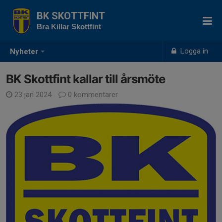
BK SKOTTFINT
Bra Killar Skottfint
Logga in
Nyheter
BK Skottfint kallar till årsmöte
23 jan 2024
0 kommentarer