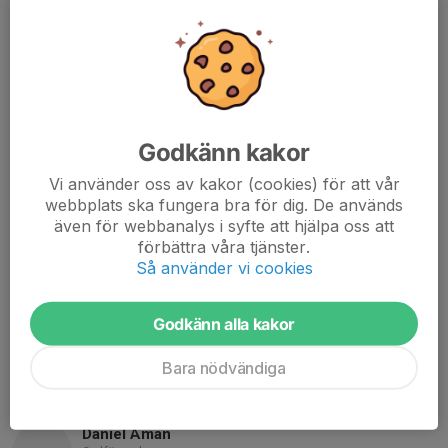
MEJLA PDF-FAKTUROR TILL
ekonomi@skottfint.nu
FÖRENINGSNUMMER
35610
ORG. NUMMER
Godkänn kakor
802455-4621
Vi använder oss av kakor (cookies) för att vår
BANKGIRO
webbplats ska fungera bra för dig. De används
5713-2938
även för webbanalys i syfte att hjälpa oss att
förbättra våra tjänster.
PLUSGIRO
Så använder vi cookies
594871-6
SWISH-NUMMER
Godkänn alla kakor
1232861805
Bara nödvändiga
Kontaktpersoner
Daniel Åman