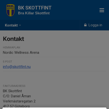
BK SKOTTFINT
Bra Killar Skottfint
Logga in
Kontakt
Kontakt
HEMMAPLAN
Nordic Wellness Arena
E-POST
info@skottfint.nu
FAKTURAADRESS
BK Skottfint
C/O: Daniel Åman
Verkmästaregatan 2
417 57 Göteborg