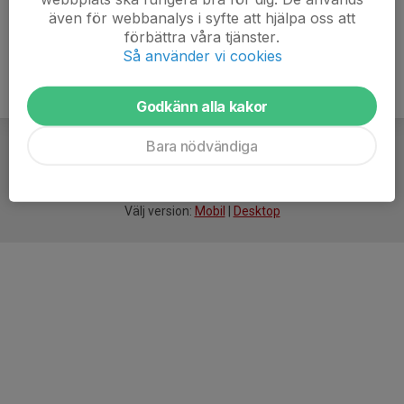
även för webbanalys i syfte att hjälpa oss att
förbättra våra tjänster.
Så använder vi cookies
Godkänn alla kakor
Bara nödvändiga
För
smarta
idrottsföreningar
Välj version:
Mobil
|
Desktop