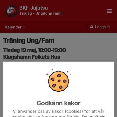
BKF Jujutsu
Tisdag - Ungdom/Familj
Logga in
Kalender
Träning Ung/Fam
Tisdag 19 maj, 18:00-19:00
Klagshamn Folkets Hus
Samling: 18:00
Godkänn kakor
Vi använder oss av kakor (cookies) för att vår
webbplats ska fungera bra för dig. De används