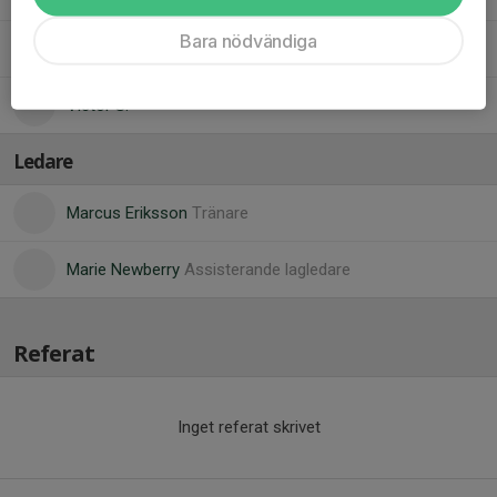
Bara nödvändiga
Loke J.
Victor S.
Ledare
Marcus Eriksson
Tränare
Marie Newberry
Assisterande lagledare
Referat
Inget referat skrivet