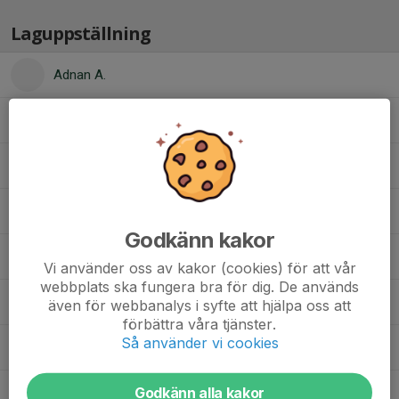
Laguppställning
Adnan A.
Alve H.
Anders N.
Anton G.
Godkänn kakor
Dasian D.
Vi använder oss av kakor (cookies) för att vår
webbplats ska fungera bra för dig. De används
Jason H.
även för webbanalys i syfte att hjälpa oss att
förbättra våra tjänster.
Så använder vi cookies
Lave T.
Godkänn alla kakor
Leonid I.