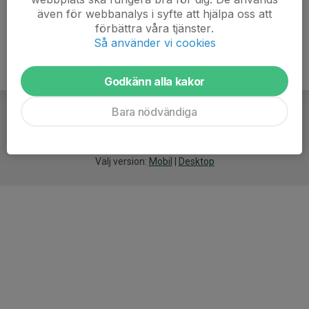
även för webbanalys i syfte att hjälpa oss att
förbättra våra tjänster.
Så använder vi cookies
Godkänn alla kakor
Bara nödvändiga
För
smarta
idrottsföreningar
Välj version:
Mobil
|
Desktop