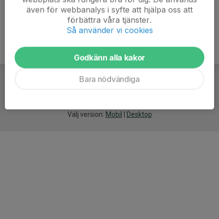
även för webbanalys i syfte att hjälpa oss att
förbättra våra tjänster.
Så använder vi cookies
Godkänn alla kakor
Bara nödvändiga
För
smarta
idrottsföreningar
Välj version:
Mobil
|
Desktop