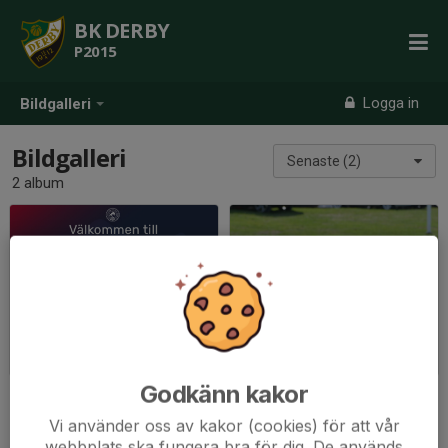
BK DERBY
P2015
Logga in
Bildgalleri
Bildgalleri
Senaste (2)
2 album
LFC Night
Kimstad GoIF Cup 2025
2026-04-21
|
1 st
2025-08-09
|
23 st
Godkänn kakor
Vi använder oss av kakor (cookies) för att vår
webbplats ska fungera bra för dig. De används