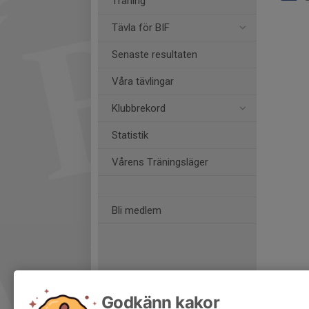
Träning
Tävla för BIF
Senaste resultaten
Våra tävlingar
Klubbrekord
Statistik
Vårens Träningsläger
Bli medlem
Godkänn kakor