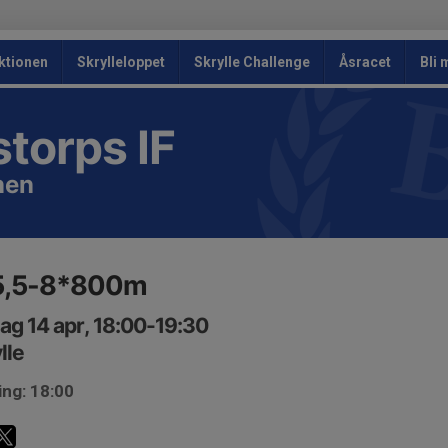
ktionen
Skrylleloppet
Skrylle Challenge
Åsracet
Bli
storps IF
nen
5,5-8*800m
ag 14 apr, 18:00-19:30
lle
ing: 18:00