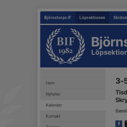
Björnstorps IF
Löpsektionen
Skidse
Björn
Löpsektio
3-
Hem
Tisd
Nyheter
Skry
Kalender
Saml
Kontakt