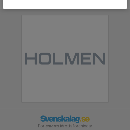
För
smarta
idrottsföreningar