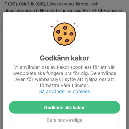
IF (BIF), Gideå IK (GIK), Långviksmons Idrotts- och
Intresseförening (LIIF) och Trehörningsjö IF (TIF). GUF är ingen
egen förening utan endast namnet på samarbetet.
Fotbollsskola i Trehörningsjö
10 maj, 13:39
0 kommentarer
Fotbollsskola i Trehörningsjö!
Godkänn kakor
Vi använder oss av kakor (cookies) för att vår
När? Vecka 28. 6-8/7
webbplats ska fungera bra för dig. De används
Vart? Trehörningsjö, Kerstins udde IP
även för webbanalys i syfte att hjälpa oss att
Ålder? 2020-2014
förbättra våra tjänster.
Så använder vi cookies
Mer information kommer om anmälan och datum.
Läs mer
Godkänn alla kakor
Bara nödvändiga