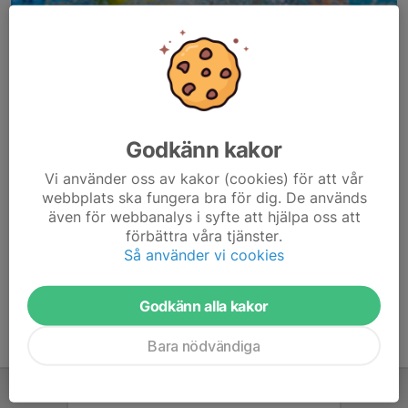
Godkänn kakor
Här hamnar automatiskt de senaste nyheterna på hemsidan. För
Vi använder oss av kakor (cookies) för att vår
att kunna börja administrera hemsidan loggar du in högst upp till
webbplats ska fungera bra för dig. De används
höger.
även för webbanalys i syfte att hjälpa oss att
förbättra våra tjänster.
/Svenskalag.se
Så använder vi cookies
Godkänn alla kakor
Bara nödvändiga