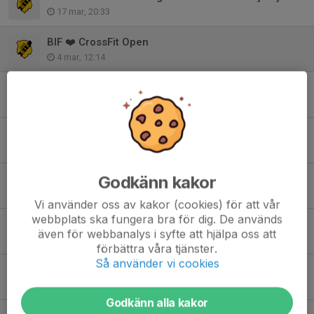
17 mar, 20:33
BIF ❤️ CrossFit Open
4 mar, 12:14
Björkvikscupen 2026
26 feb, 21:27
Skridskodisco
16 feb, 21:55
Godkänn kakor
Kallelse till Årsmöte , 8:e mars
8 feb, 09:33
Vi använder oss av kakor (cookies) för att vår
webbplats ska fungera bra för dig. De används
Bra att veta
även för webbanalys i syfte att hjälpa oss att
1 feb, 10:49
förbättra våra tjänster.
Så använder vi cookies
Gymmet öppet
22 nov 2025
Godkänn alla kakor