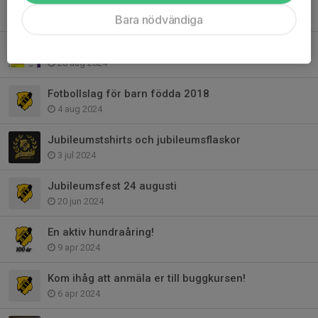
Fredagskväll för alla i Stora hallen 20/9
14 sep 2024
Bara nödvändiga
Jubileumsturnering 24 augusti
20 aug 2024
Fotbollslag för barn födda 2018
4 aug 2024
Jubileumstshirts och jubileumsflaskor
3 jul 2024
Jubileumsfest 24 augusti
20 jun 2024
En aktiv hundraåring!
9 apr 2024
Kom ihåg att anmäla er till buggkursen!
6 apr 2024