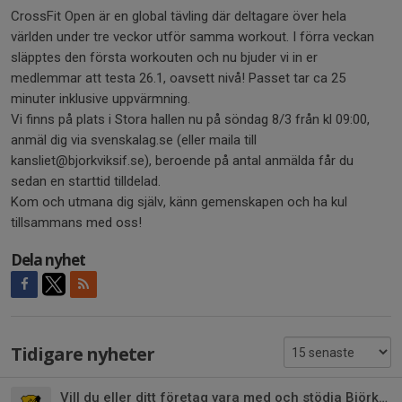
CrossFit Open är en global tävling där deltagare över hela
världen under tre veckor utför samma workout. I förra veckan
släpptes den första workouten och nu bjuder vi in er
medlemmar att testa 26.1, oavsett nivå! Passet tar ca 25
minuter inklusive uppvärmning.
Vi finns på plats i Stora hallen nu på söndag 8/3 från kl 09:00,
anmäl dig via svenskalag.se (eller maila till
kansliet@bjorkviksif.se), beroende på antal anmälda får du
sedan en starttid tilldelad.
Kom och utmana dig själv, känn gemenskapen och ha kul
tillsammans med oss!
Dela nyhet
Tidigare nyheter
Vill du eller ditt företag vara med och stödja Björkviks Idrottsförening