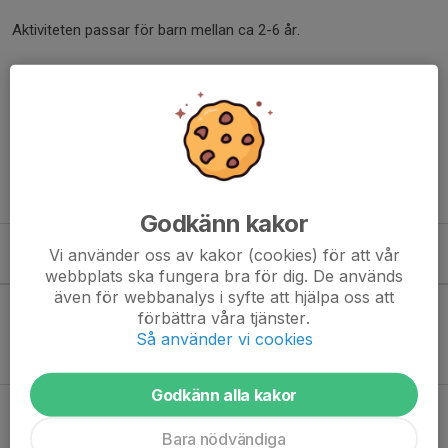
Aktiviteten passar för barn mellan ca 2-6 år.
För aktuella tillfällen; se kalendern
Medlemskap i BIF eller engångskostnad 20 kr/gång/barn
(betalas med Swish på plats).
Häng på!
Godkänn kakor
Vi använder oss av kakor (cookies) för att vår
Kommande aktiviteter
webbplats ska fungera bra för dig. De används
även för webbanalys i syfte att hjälpa oss att
förbättra våra tjänster.
Inga aktiviteter inbokade
Så använder vi cookies
Godkänn alla kakor
Hela kalendern
Bara nödvändiga