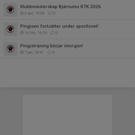
Klubbmästerskap Bjärnums BTK 2026
6 apr, 15:04
0
Pingisen fortsätter under sportlovet!
14 feb, 16:29
0
Pingisträning börjar imorgon!
7 jan, 18:41
0