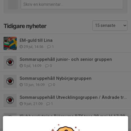
Tidigare nyheter
EM-guld till Lina
29 jul, 14:56
1
Sommaruppehåll junior- och senior gruppen
5 jul, 14:09
0
Sommaruppehåll Nybörjargruppen
13 jun, 16:09
0
Sommaruppehåll Utvecklingsgruppen / Ändrade träningstider seniorer
9 jun, 21:09
1
Klubbavslutning Bjärnums BTK tors 28 maj kl 17:30
20 maj, 19:48
0