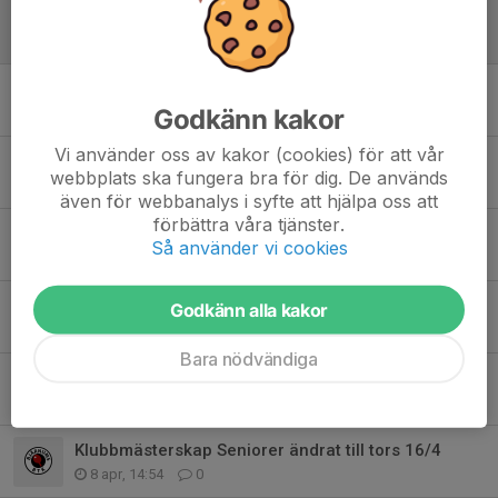
Träning som vanligt idag!
14 maj, 10:36
0
Samträning med toppspelare Fang Zhang i Markaryd lör 23 maj
Godkänn kakor
13 maj, 20:48
0
Vi använder oss av kakor (cookies) för att vår
Påminnelse årsmöte 11/5 18:30
webbplats ska fungera bra för dig. De används
6 maj, 16:49
0
även för webbanalys i syfte att hjälpa oss att
förbättra våra tjänster.
Inställd träning imorgon pga Valborg
Så använder vi cookies
29 apr, 15:25
0
Resultat Klubbmästerskap Bjärnums BTK 2026
Godkänn alla kakor
17 apr, 13:08
0
Bara nödvändiga
Inbjudan Årsmöte Bjärnums BTK 11/5 kl 18:30
14 apr, 11:22
0
Klubbmästerskap Seniorer ändrat till tors 16/4
8 apr, 14:54
0