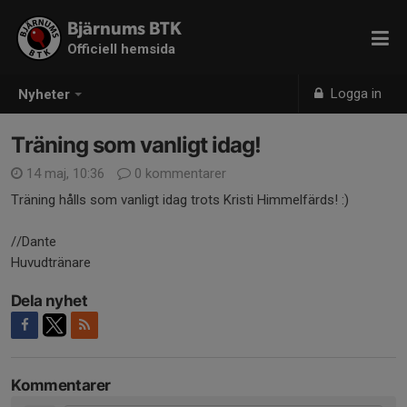
Bjärnums BTK
Officiell hemsida
Logga in
Nyheter
Träning som vanligt idag!
14 maj, 10:36
0 kommentarer
Träning hålls som vanligt idag trots Kristi Himmelfärds! :)
//Dante
Huvudtränare
Dela nyhet
Kommentarer