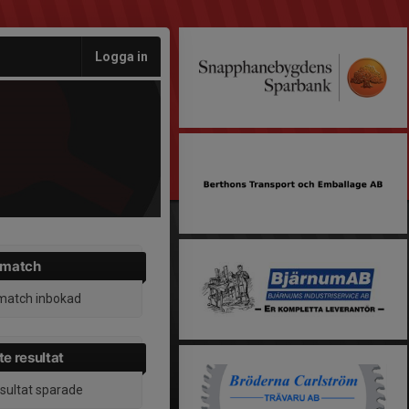
Logga in
 match
match inbokad
e resultat
esultat sparade