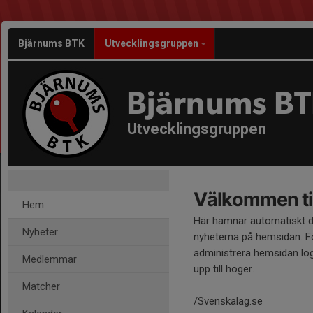
Bjärnums BTK
Utvecklingsgruppen
Bjärnums B
Utvecklingsgruppen
Välkommen til
Hem
Här hamnar automatiskt 
Nyheter
nyheterna på hemsidan. Fö
administrera hemsidan log
Medlemmar
upp till höger.
Matcher
/Svenskalag.se