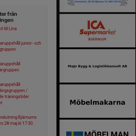
er från
ningen
 till Lina
uppehåll junior- och
 gruppen
ruppehåll
argruppen
ruppehåll
lingsgruppen /
e träningstider
er
vslutning Bjärnums
rs 28 maj kl 17:30