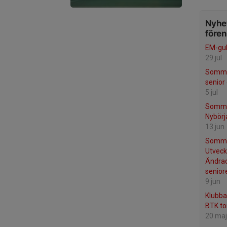
Nyhet
före
EM-guld
29 jul
Sommar
senior
5 jul
Somma
Nybörj
13 jun
Somma
Utveck
Ändrad
senior
9 jun
Klubba
BTK to
20 maj