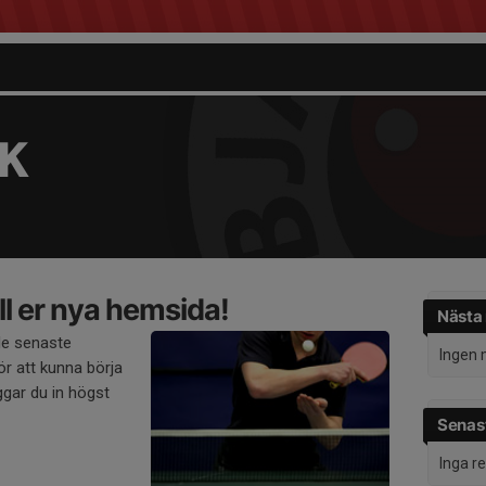
TK
l er nya hemsida!
Nästa
de senaste
Ingen 
r att kunna börja
gar du in högst
Senast
Inga r