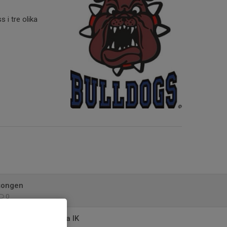
 i tre olika
äsongen
0
tbollslek i Borgunda IK