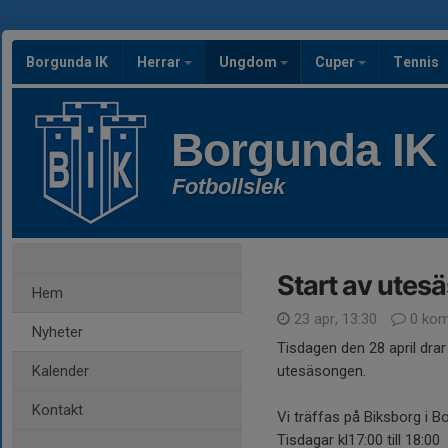
Borgunda IK
Herrar
Ungdom
Cuper
Tennis
Borgunda IK
Fotbollslek
Start av utes
Hem
23 apr, 13:30
0 kom
Nyheter
Tisdagen den 28 april drar
Kalender
utesäsongen.
Kontakt
Vi träffas på Biksborg i B
Tisdagar kl17:00 till 18:00