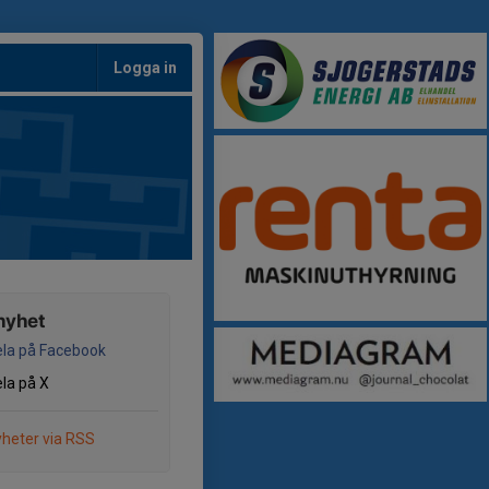
Logga in
nyhet
la på Facebook
la på X
heter via RSS