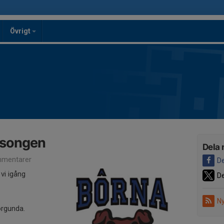
Övrigt
äsongen
Dela 
mentarer
De
 vi igång
De
Ny
orgunda.