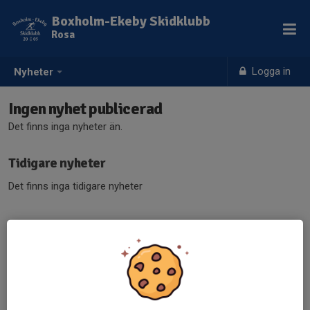
Boxholm-Ekeby Skidklubb
Rosa
Logga in
Nyheter
Ingen nyhet publicerad
Det finns inga nyheter än.
Tidigare nyheter
Det finns inga tidigare nyheter