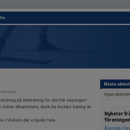
tte
Nästa aktivi
mentarer
Ingen aktivite
vslutning på skidträning för den här säsongen!
 tränar tillsammans, dock lite kortare träning än
Nyheter fr
föreninge
e i Vivåsen där vi bjuder hela...
Årsmöte i för