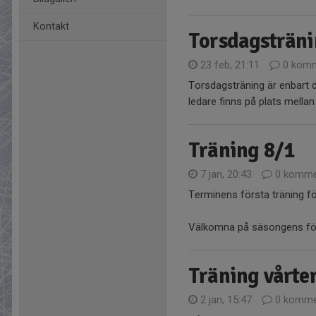
Kontakt
Torsdagsträn
23 feb, 21:11
0 komm
Torsdagsträning är enbart d
ledare finns på plats mellan
Träning 8/1
7 jan, 20:43
0 komme
Terminens första träning för 
Välkomna på säsongens förs
Träning vårte
2 jan, 15:47
0 komme