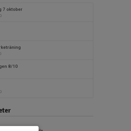
g 7 oktober
0
rketräning
0
ingen 8/10
0
eter
nga aktiviteter inbokade