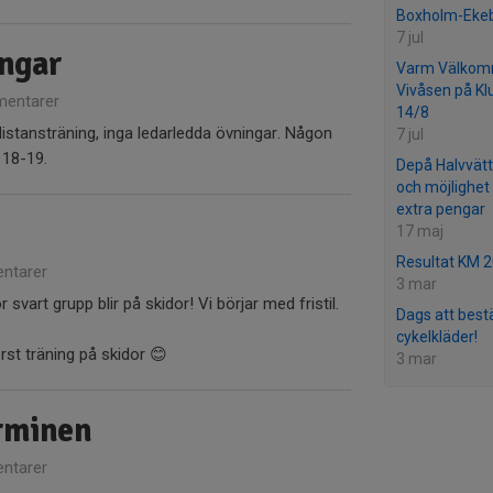
Boxholm-Ekeb
7 jul
ingar
Varm Välkomna
Vivåsen på Kl
entarer
14/8
istansträning, inga ledarledda övningar. Någon
7 jul
 18-19.
Depå Halvvätt
och möjlighet 
extra pengar
17 maj
Resultat KM 
ntarer
3 mar
svart grupp blir på skidor! Vi börjar med fristil.
Dags att bestä
cykelkläder!
t träning på skidor 😊
3 mar
rminen
ntarer