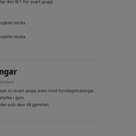
tar den 8/1 för svart grupp.
e ojämn vecka
t ojämn vecka
ingar
ntarer
rjar vi i svart grupp även med torsdagsträningar.
styrka i gym.
äder och skor till gymmet.