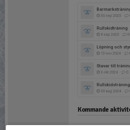
Barmarkstränin
30 sep 2025
Rullskidträning
9 sep 2025
0
Löpning och sty
13 nov 2024
Stavar till trän
3 okt 2024
0
Rullskidsträning
30 aug 2024
Kommande aktivit
I