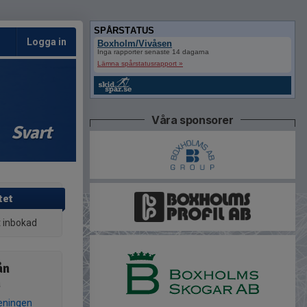
SPÅRSTATUS
Logga in
Boxholm/Vivåsen
Inga rapporter senaste 14 dagarna
Lämna spårstatusrapport »
Våra sponsorer
Svart
tet
t inbokad
ån
n
eningen