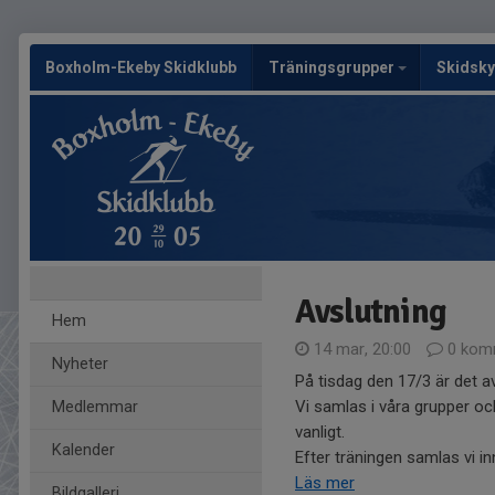
Boxholm-Ekeby Skidklubb
Träningsgrupper
Skidsky
Avslutning
Hem
14 mar, 20:00
0 kom
Nyheter
På tisdag den 17/3 är det a
Vi samlas i våra grupper och
Medlemmar
vanligt.
Kalender
Efter träningen samlas vi inn
Läs mer
Bildgalleri