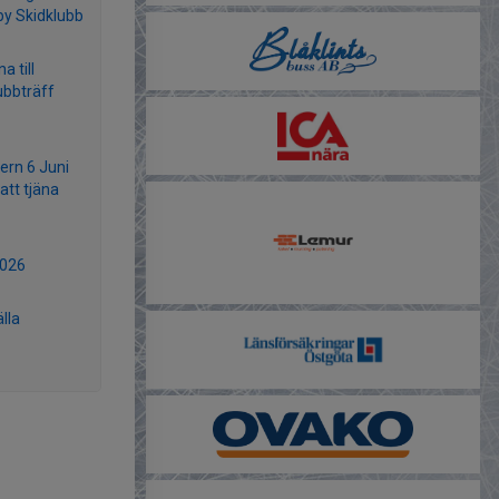
y Skidklubb
 till
ubbträff
ern 6 Juni
att tjäna
2026
lla