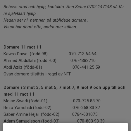
Behövs stöd och hjälp, kontakta Ann Selini 0702-147148 så får
ni självklart hjälp .
Nedan ser ni namnen på utbildade domare .
Vissa har dömt ofta, andra mer sällan.
Domare 11 mot 11
Kawro Dawe (född 98) 070-713 64 64
Ahmed Abdullahi (född -00) 076-4383710
Abdi Aziiz (född-01) 076-441 25 59
Ovan domare tillsätts i regel av NFF
Domare i 3 mot 3, 5 mot 5, 7 mot 7, 9 mot 9 och upp till och
med 11 mot 11
Moise Swedi (född-01) 070-725 83 70
Reza Yamshidi (född-02) 076-258 33 87
Saber Amine Hejai (född-02) 0764-601075
Adam Samuelsson (född-03) 070-803 93 39
Thitiwat Khamai (född -04) 076-8916797