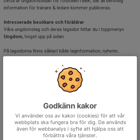
Detta är ungdomssidan för fotbollen i BBK, där all behövlig
information för tränare & ledare kommer publiceras.
Intresserade besökare och föräldrar
Våra ungdomslag och deras lagsidor hittar du i toppmenyn
Ungdom,
högst upp på sidan.
På lagsidorna finns såklart både laginformation, nyheter,
matcher, träningstider, spelare, etc; samt kontaktuppgifter till
tränare & ledare för lagen. Se även under dokument där du hittar
bra information.
För tränare och ledare
I vänstermenyn här bredvid finns undersidor till
Ungdom
,
med aktuell och praktisk information för er ledare och tränare.
Godkänn kakor
Saknas något eller om något inte stämmer, tveka inte att höra
Vi använder oss av kakor (cookies) för att vår
av er till:
webbplats ska fungera bra för dig. De används
även för webbanalys i syfte att hjälpa oss att
Ungdomsansvarig:
förbättra våra tjänster.
Ann Selini