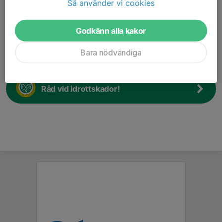
Så använder vi cookies
tel: 0702-147148
mailadress: annselini1@gmail.com
Godkänn alla kakor
Information på olika språk
Bara nödvändiga
Hur fungerar en fotbollsförening?
Råd vid idrottskador!