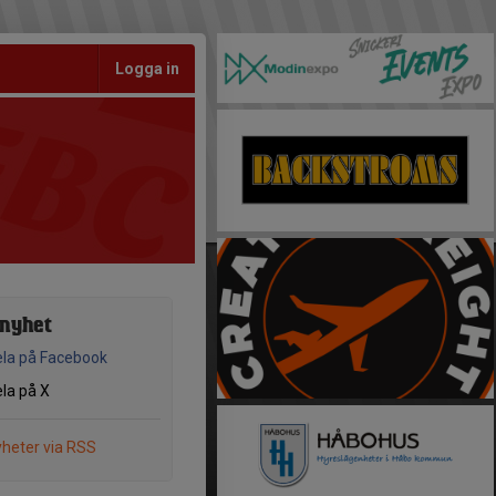
Logga in
 nyhet
la på Facebook
la på X
heter via RSS