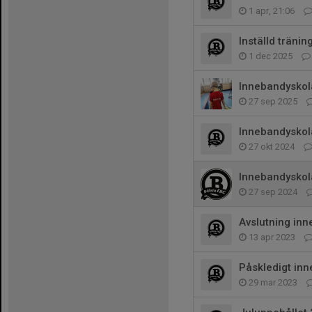
1 apr, 21:06
Inställd träni
1 dec 2025
Innebandyskol
27 sep 2025
Innebandyskol
27 okt 2024
Innebandyskola
27 sep 2024
Avslutning in
13 apr 2023
Påskledigt in
29 mar 2023