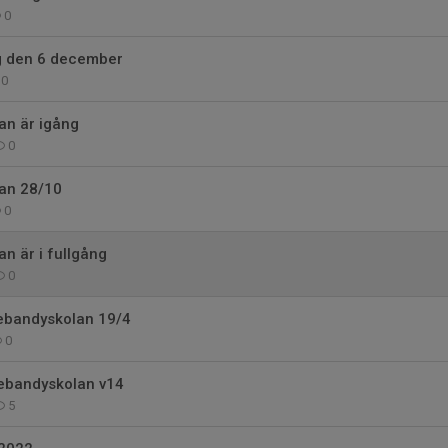
0
ng den 6 december
0
an är igång
0
an 28/10
0
n är i fullgång
0
nebandyskolan 19/4
0
nebandyskolan v14
5