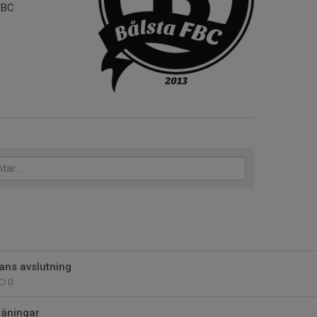
FBC
ans avslutning
0
träningar