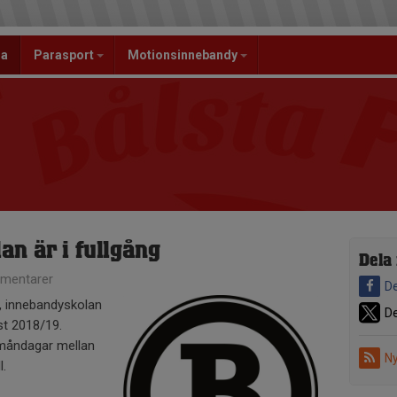
la
Parasport
Motionsinnebandy
n är i fullgång
Dela
mentarer
De
, innebandyskolan
De
mst 2018/19.
 måndagar mellan
Ny
l.