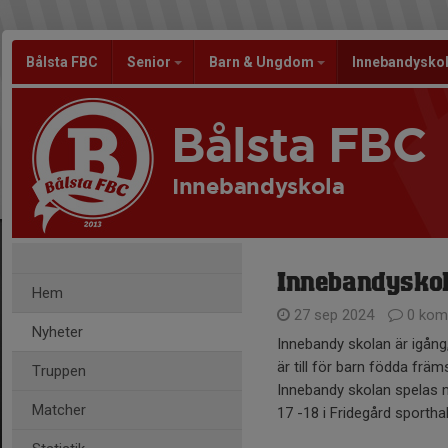
Bålsta FBC
Senior
Barn & Ungdom
Innebandysko
Bålsta FBC
Innebandyskola
Innebandyskola
Hem
27 sep 2024
0 kom
Nyheter
Innebandy skolan är igång
är till för barn födda frä
Truppen
Innebandy skolan spelas
Matcher
17 -18 i Fridegård sporthal