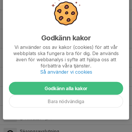
27 okt 2024
0
Innebandyskolan är i fullgång
27 sep 2024
0
Avslutning innebandyskolan 19/4
Godkänn kakor
13 apr 2023
0
Vi använder oss av kakor (cookies) för att vår
webbplats ska fungera bra för dig. De används
Påskledigt innebandyskolan v14
även för webbanalys i syfte att hjälpa oss att
29 mar 2023
5
förbättra våra tjänster.
Så använder vi cookies
Juluppehållet 2022
14 dec 2022
1
Godkänn alla kakor
Inför träningarna
25 okt 2021
0
Bara nödvändiga
Säsongsstart 2021/2022
4 okt 2021
1
Säsongsavslutning