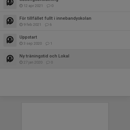
12 apr 2021
0
För tillfället fullt i innebandyskolan
9 feb 2021
6
Uppstart
3 sep 2020
1
Ny träningstid och Lokal
27 jan 2020
0