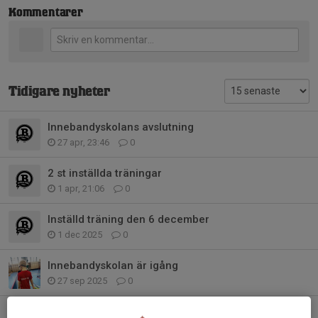
Kommentarer
Tidigare nyheter
Innebandyskolans avslutning
27 apr, 23:46
0
2 st inställda träningar
1 apr, 21:06
0
Inställd träning den 6 december
1 dec 2025
0
Innebandyskolan är igång
27 sep 2025
0
Innebandyskolan 28/10