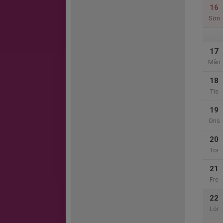
16
Sön
17
Mån
18
Tis
19
Ons
20
Tor
21
Fre
22
Lör