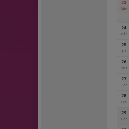
23
Sön
24
Mån
25
Tis
26
Ons
27
Tor
28
Fre
29
Lör