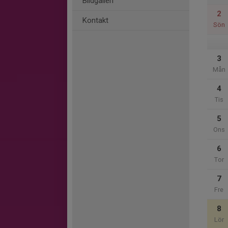
Bildgalleri
2
Kontakt
Sön
3
Mån
4
Tis
5
Ons
6
Tor
7
Fre
8
Lör