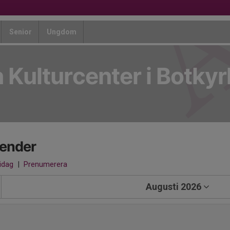
Senior
Ungdom
 Kulturcenter i Botky
lender
 idag
|
Prenumerera
Augusti 2026