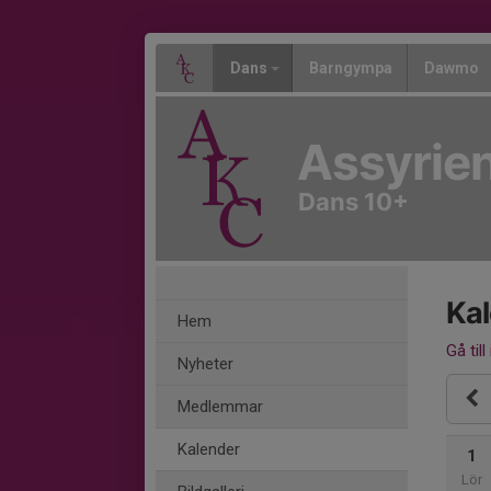
Dans
Barngympa
Dawmo
Assyrien
Dans 10+
Ka
Hem
Gå till
Nyheter
Medlemmar
Kalender
1
Lör