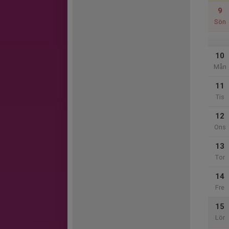
9
Sön
10
Mån
11
Tis
12
Ons
13
Tor
14
Fre
15
Lör