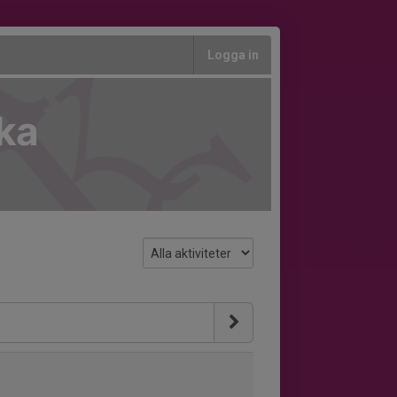
Logga in
rka