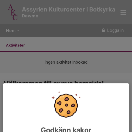
Assyrien Kulturcenter i Botkyrka
Dawmo
Logga in
Hem
Aktiviteter
Ingen aktivitet inbokad
Välkommen till er nya hemsida!
Godkänn kakor