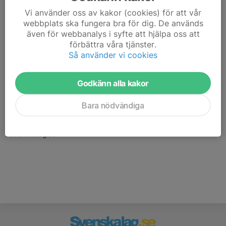
Vi använder oss av kakor (cookies) för att vår
webbplats ska fungera bra för dig. De används
även för webbanalys i syfte att hjälpa oss att
förbättra våra tjänster.
Så använder vi cookies
Godkänn alla kakor
Här hamnar automatiskt de senaste nyheterna på hemsidan. För
att kunna börja administrera hemsidan loggar du in högst upp till
Bara nödvändiga
höger.
/Svenskalag.se