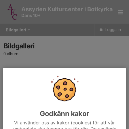
Assyrien Kulturcenter i Botkyrka
Dans 10+
Logga in
Bildgalleri
Bildgalleri
0 album
Inga album skapade
Godkänn kakor
Vi använder oss av kakor (cookies) för att vår
webbplats ska fungera bra för dig. De används