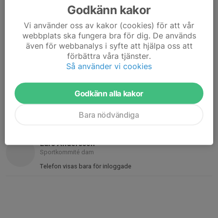
Godkänn kakor
Mobil visas bara för inloggade
E-post visas bara för inloggade
Vi använder oss av kakor (cookies) för att vår
webbplats ska fungera bra för dig. De används
Rasmus Andersson
även för webbanalys i syfte att hjälpa oss att
Sportkommité herr
förbättra våra tjänster.
073-035 21 25
Så använder vi cookies
E-post visas bara för inloggade
Hampus Haaranen
Godkänn alla kakor
Sportkommité barn & ungdom
Bara nödvändiga
070-687 67 06
haaranen_95@hotmail.com
Lars Andersson
Sportkommité dam
Telefon visas bara för inloggade