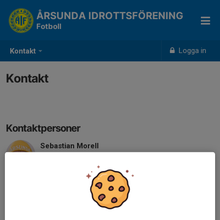
ÅRSUNDA IDROTTSFÖRENING
Fotboll
Logga in
Kontakt
Kontakt
Kontaktpersoner
Sebastian Morell
Kassör
026 290434
073-054 59 43
esau.morell@gmail.com
Emil Andersson
Ordförande