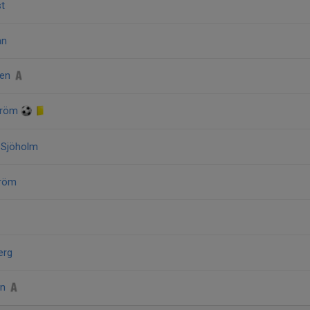
st
an
ren
tröm
n Sjöholm
tröm
erg
on