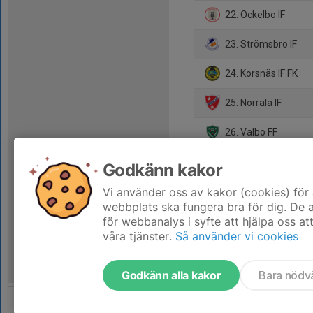
22. Ockelbo IF
23. Strömsbro IF
24. Korsnäs IF FK
25. Norrala IF
26. Valbo FF
27. Älvdalen/Våmhu
Godkänn kakor
28. Hedesunda IF
Vi använder oss av kakor (cookies) för 
webbplats ska fungera bra för dig. De
för webbanalys i syfte att hjälpa oss at
våra tjänster.
Så använder vi cookies
Godkänn alla kakor
Bara nödv
Tjäna pengar till laget