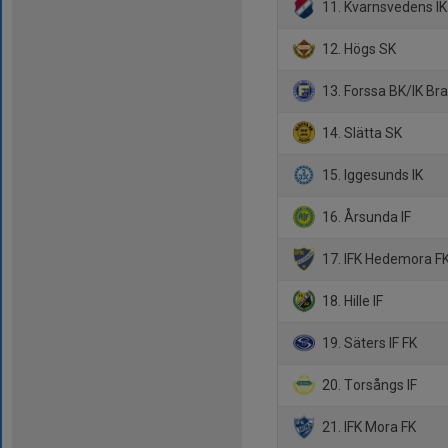
11. Kvarnsvedens IK
12. Högs SK
13. Forssa BK/IK Br
14. Slätta SK
15. Iggesunds IK
16. Årsunda IF
17. IFK Hedemora F
18. Hille IF
19. Säters IF FK
20. Torsångs IF
21. IFK Mora FK