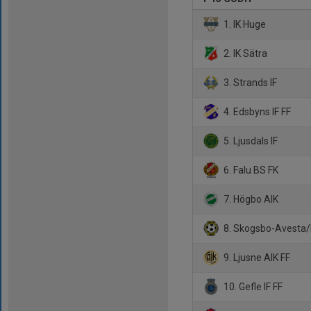
1. IK Huge
2. IK Sätra
3. Strands IF
4. Edsbyns IF FF
5. Ljusdals IF
6. Falu BS FK
7. Högbo AIK
8. Skogsbo-Avesta/
9. Ljusne AIK FF
10. Gefle IF FF