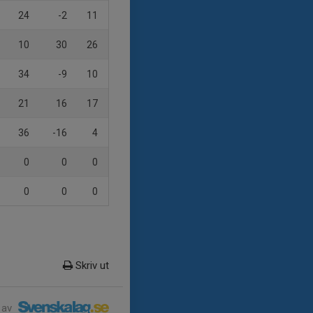
24
-2
11
10
30
26
34
-9
10
21
16
17
36
-16
4
0
0
0
0
0
0
Skriv ut
 av