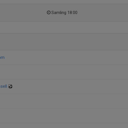
Samling 18:00
röm
ssell