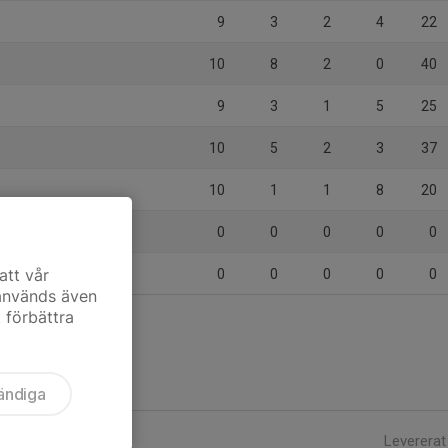
9
3
2
4
22
10
8
2
0
40
9
3
1
5
25
10
5
2
3
37
10
1
1
8
20
s/Idre-Särna
0
0
0
0
0
att vår
0
0
0
0
0
 används även
t förbättra
ändiga
Levererat