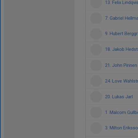
13. Felix Lindqvi
7. Gabriel Hellm
9. Hubert Bergg
18. Jakob Heds
21. John Pirine
24. Love Wahls
20. Lukas Jarl
1. Malcom Gullb
3. Milton Erikss