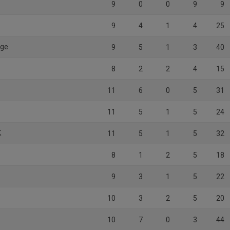
9
0
0
9
9
9
4
1
4
25
age
9
5
1
3
40
8
2
2
4
15
11
6
0
5
31
11
5
1
5
24
K
11
5
1
5
32
8
1
2
5
18
9
3
1
5
22
10
3
2
5
20
10
7
0
3
44