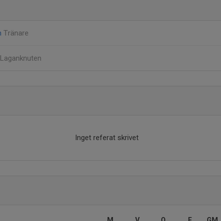
m
Tränare
Laganknuten
Inget referat skrivet
M
V
O
F
GM