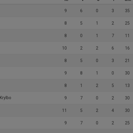
9
6
0
3
35
8
5
1
2
25
8
0
1
7
11
10
2
2
6
16
8
5
0
3
21
9
8
1
0
30
8
1
2
5
13
Krylbo
9
7
0
2
30
11
5
2
4
30
9
7
0
2
25