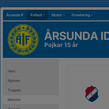
Årsunda IF
Fotboll
Skidor
Orientering
ÅRSUNDA I
Pojkar 15 år
Hem
Nyheter
Truppen
Matcher