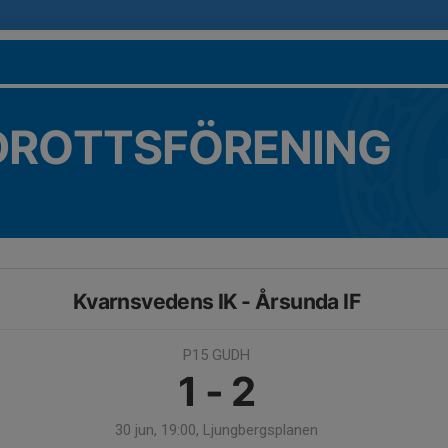
DROTTSFÖRENING
Kvarnsvedens IK - Årsunda IF
P15 GUDH
1 - 2
30 jun, 19:00, Ljungbergsplanen