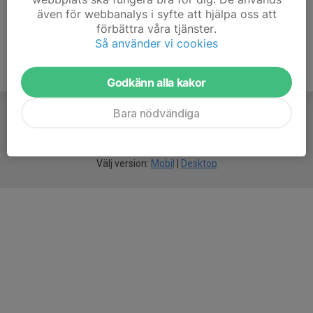
även för webbanalys i syfte att hjälpa oss att
förbättra våra tjänster.
Så använder vi cookies
Godkänn alla kakor
Bara nödvändiga
För
smarta
idrottsföreningar
Välj version:
Mobil
|
Desktop