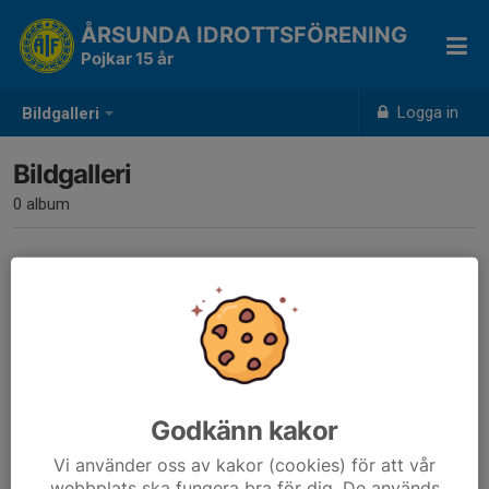
ÅRSUNDA IDROTTSFÖRENING
Pojkar 15 år
Logga in
Bildgalleri
Bildgalleri
0 album
Inga album skapade
Godkänn kakor
Vi använder oss av kakor (cookies) för att vår
webbplats ska fungera bra för dig. De används