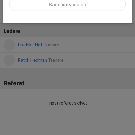
Otilia Eklöf
Bara nödvändiga
Thea Hedman
Ledare
Fredrik Eklöf
Tränare
Patrik Hedman
Tränare
Referat
Inget referat skrivet