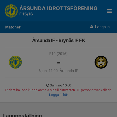
ÅRSUNDA IDROTTSFÖRENING
F 15/16
Logga in
Matcher
Årsunda IF - Brynäs IF FK
F10 (2016)
-
6 jun, 11:00, Årsunda IP
Samling 10:00
Endast kallade kunde anmäla sig till aktiviteten. 18 personer var kallade.
Logga in här
Laguppställning