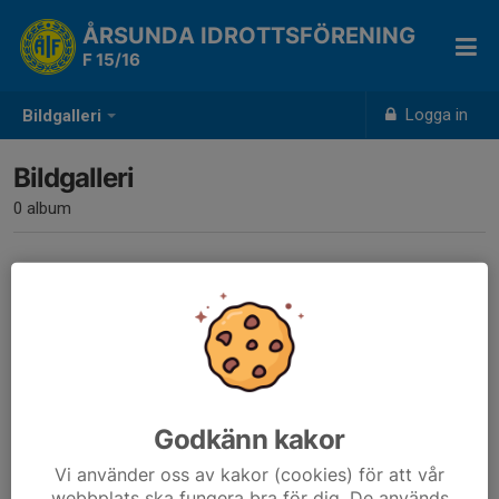
ÅRSUNDA IDROTTSFÖRENING
F 15/16
Logga in
Bildgalleri
Bildgalleri
0 album
Inga album skapade
Godkänn kakor
Vi använder oss av kakor (cookies) för att vår
webbplats ska fungera bra för dig. De används