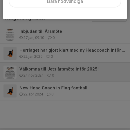
Bara nödvändiga
Tidigare nyheter
Inbjudan till Årsmöte
27 jan, 09:10
0
Herrlaget har gjort klart med ny Headcoach inför säsongen 2025!
22 jan 2025
0
Välkomna till Jets årsmöte inför 2025!
24 nov 2024
0
New Head Coach in Flag football
22 apr 2024
0