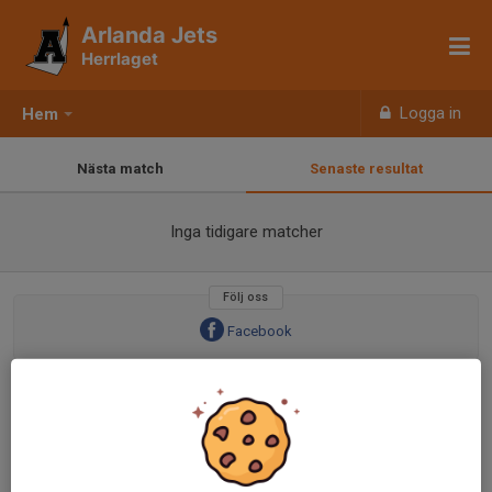
Arlanda Jets
Herrlaget
Logga in
Hem
Nästa match
Senaste resultat
Inga tidigare matcher
Följ oss
Facebook
Välkommen till er nya hemsida!