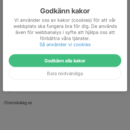
Godkänn kakor
Vi använder oss av kakor (cookies) för att vår
webbplats ska fungera bra för dig. De används
även för webbanalys i syfte att hjälpa oss att
förbättra våra tjänster.
Så använder vi cookies
Godkänn alla kakor
Bara nödvändiga
Här hamnar automatiskt de senaste nyheterna på hemsidan. För
att kunna börja administrera hemsidan loggar du in högst upp till
höger.
/Svenskalag.se