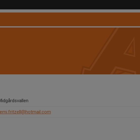
Midgårdsvallen
remi.fritzell@hotmail.com