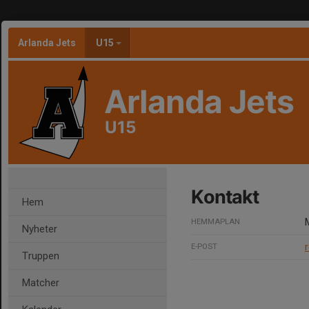
Arlanda Jets
U15
Arlanda Jets
U15
Kontakt
Hem
HEMMAPLAN
Nyheter
E-POST
Truppen
Matcher