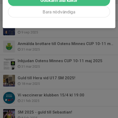
Godkänn alla kakor
Svenska mästerskapen i brottning 2026!
Bara nödvändiga
16 mar, 16:49
EVELINA TILL VM!
9 sep 2025
Anmälda brottare till Ostens Minnes CUP 10-11 maj 2025
31 mar 2025
Inbjudan Ostens Minnes CUP 10-11 maj 2025
31 mar 2025
Guld till Hera vid U17 SM 2025!
18 mar 2025
Vi vaccinerar klubben 15/4 kl 19.00
21 feb 2025
SM 2025 - guld till Sebastian!
8 feb 2025