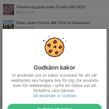
Vilhelm tog guld under Fristils-SM 2026!
3 jul, 12:41
Silver under Fristils-SM 2026 till Sebastian!
3 jul, 12:32
HERA REPRESENTERADE SVERIGE UNDER U17-EM!
19 maj, 09:44
Evelina 5:a på EM 2026!
26 apr, 18:37
Godkänn kakor
U17-SM 2026 - Hera försvarade sitt guld!
Vi använder oss av kakor (cookies) för att vår
16 mar, 17:26
webbplats ska fungera bra för dig. De används
även för webbanalys i syfte att hjälpa oss att
U17-SM 2026 - silver till Sindre!
förbättra våra tjänster.
16 mar, 16:52
Så använder vi cookies
U17-SM 2026 - brons till Elias!
16 mar, 16:51