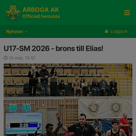
ARBOGA AK
Officiell hemsida
Logga in
Nyheter
U17-SM 2026 - brons till Elias!
16 mar, 16:51