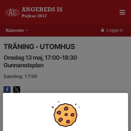
ANGEREDS IS
Pojkar 2017
Logga in
Kalender
TRÄNING - UTOMHUS
Onsdag 13 maj, 17:00-18:30
Gunnaredsplan
Samling: 17:00