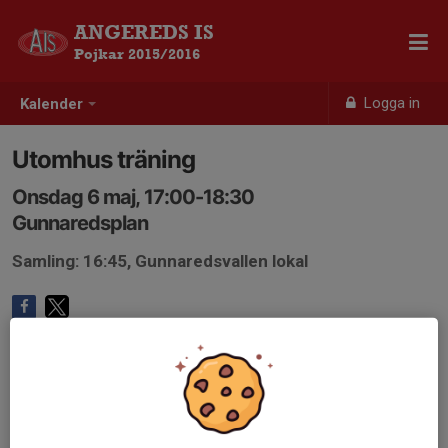
ANGEREDS IS
Pojkar 2015/2016
Logga in
Kalender
Utomhus träning
Onsdag 6 maj, 17:00-18:30
Gunnaredsplan
Samling: 16:45, Gunnaredsvallen lokal