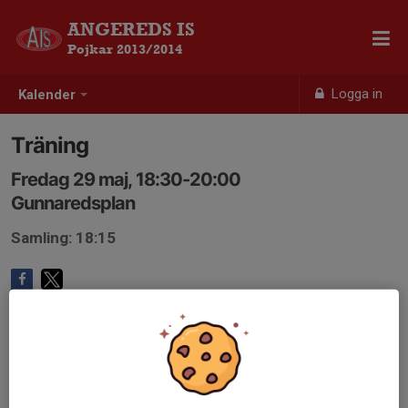
ANGEREDS IS
Pojkar 2013/2014
Logga in
Kalender
Träning
Fredag 29 maj, 18:30-20:00
Gunnaredsplan
Samling: 18:15