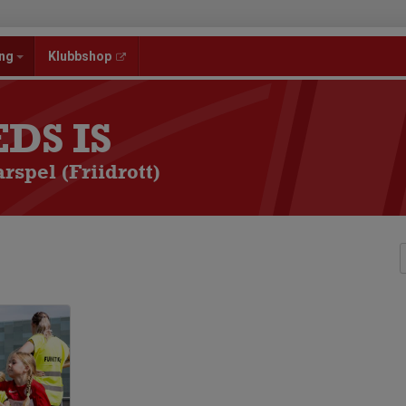
ang
Klubbshop
DS IS
spel (Friidrott)