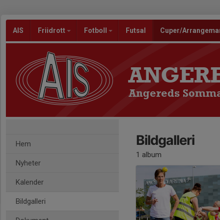
AIS
Friidrott
Fotboll
Futsal
Cuper/Arrangem
ANGERE
Angereds Sommar
Bildgalleri
Hem
1 album
Nyheter
Kalender
Bildgalleri