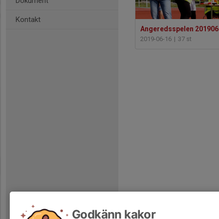
Dokument
Kontakt
Angeredsspelen 201906
2019-06-16
|
37 st
Godkänn kakor