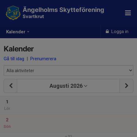
Ängelholms Skytteförening
Svartkrut
Logga in
Kalender
Kalender
Gå till idag
|
Prenumerera
Augusti 2026
1
Lör
2
Sön
v.32