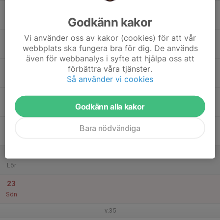
17
Godkänn kakor
Mån
Vi använder oss av kakor (cookies) för att vår
18
webbplats ska fungera bra för dig. De används
Tis
även för webbanalys i syfte att hjälpa oss att
19
förbättra våra tjänster.
Så använder vi cookies
Ons
20
Godkänn alla kakor
Tor
21
Bara nödvändiga
Fre
22
Lör
23
Sön
v.35