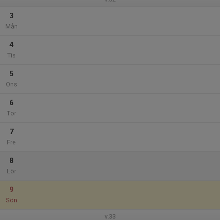
3
Mån
4
Tis
5
Ons
6
Tor
7
Fre
8
Lör
9
Sön
v.33