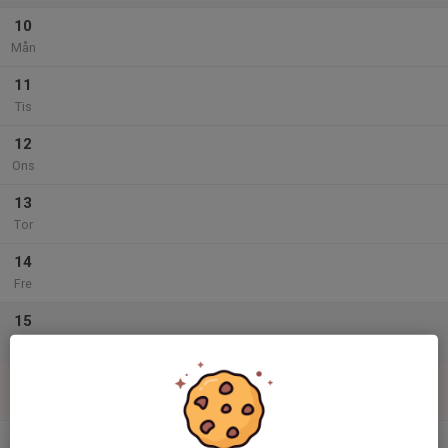
10
Mån
11
Tis
12
Ons
13
Tor
14
Fre
15
Lör
16
Sön
v.34