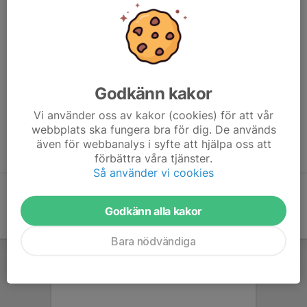
Luftgevär på 10 meter skjuter vi höst, vinter och vår.
Åldersgränsen är 7 år och vi skjuter i blandade åldrar,
tjejer och killar, mormor och morfar, farmor och farfar osv.
Rullstol är inget hinder för denna sport, vi har höj-& sänkbara
bord.
Godkänn kakor
Inga förkunskaper krävs och det går bra att
Vi använder oss av kakor (cookies) för att vår
prova på när som helst under säsongen.
webbplats ska fungera bra för dig. De används
även för webbanalys i syfte att hjälpa oss att
Karta
förbättra våra tjänster.
Så använder vi cookies
Godkänn alla kakor
Bara nödvändiga