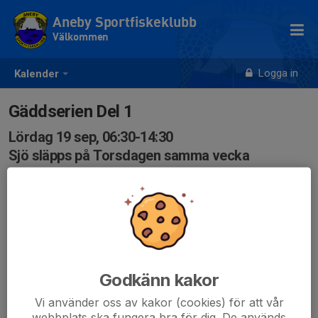
Aneby Sportfiskeklubb
Välkommen
Logga in
Kalender
Gäddserien Del 1
Lördag 19 sep, 06:30-14:30
Sjö släpps på Torsdagen samma vecka
Samling: 06:30, Aneby klubbhus
Anmälan är öppen för föreningens alla medlemmar.
Logga in
här
Godkänn kakor
Vi använder oss av kakor (cookies) för att vår
webbplats ska fungera bra för dig. De används