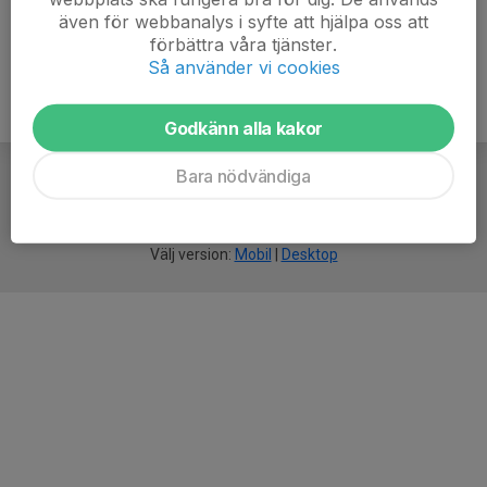
även för webbanalys i syfte att hjälpa oss att
förbättra våra tjänster.
Så använder vi cookies
Godkänn alla kakor
Bara nödvändiga
För
smarta
idrottsföreningar
Välj version:
Mobil
|
Desktop