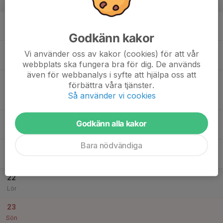
v.34
17
17:00
Träning
18:30
Mån
Idrottsparken D-Plan
Godkänn kakor
18
Vi använder oss av kakor (cookies) för att vår
Tis
webbplats ska fungera bra för dig. De används
även för webbanalys i syfte att hjälpa oss att
19
18:30
Match mot Gislaveds IS
förbättra våra tjänster.
20:00
Ons
F15/16 Dam Västra (Div 2)
Så använder vi cookies
Idrottsparken 1, Anderstorp
20
Godkänn alla kakor
Tor
Bara nödvändiga
21
16:30
Träning
18:00
Fre
Idrottsparken D-Plan
22
Lör
23
Sön