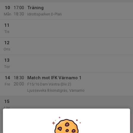
10
17:00
Träning
18:30
Mån
Idrottsparken D-Plan
11
Tis
12
Ons
13
Tor
14
18:30
Match mot IFK Värnamo 1
20:00
Fre
F15/16 Dam Västra (Div 2)
Ljusseveka 8 konstgräs, Värnamo
15
Lör
16
Sön