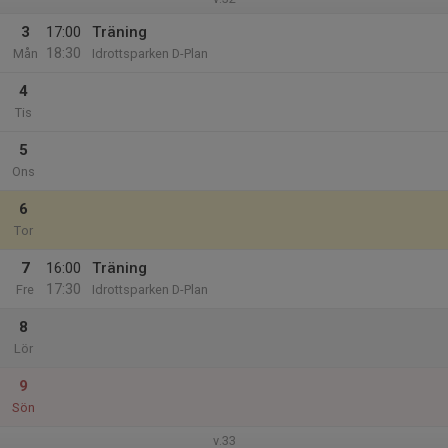
3
17:00
Träning
18:30
Mån
Idrottsparken D-Plan
4
Tis
5
Ons
6
Tor
7
16:00
Träning
17:30
Fre
Idrottsparken D-Plan
8
Lör
9
Sön
v.33