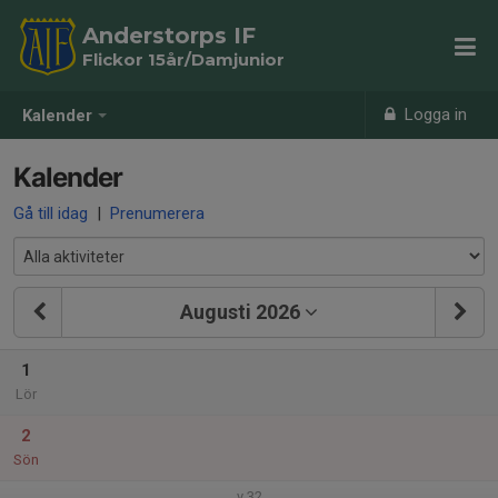
Anderstorps IF
Flickor 15år/Damjunior
Logga in
Kalender
Kalender
Gå till idag
|
Prenumerera
Augusti 2026
1
Lör
2
Sön
v.32