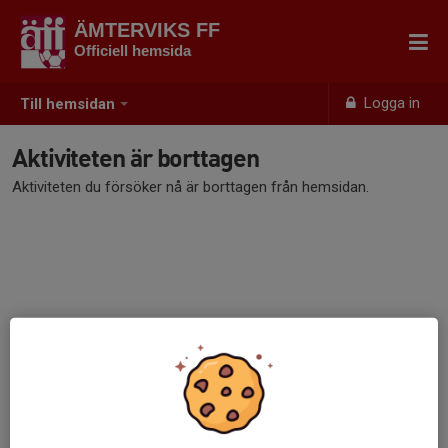
ÄMTERVIKS FF
Officiell hemsida
Logga in
Till hemsidan
Aktiviteten är borttagen
Aktiviteten du försöker nå är borttagen från hemsidan.