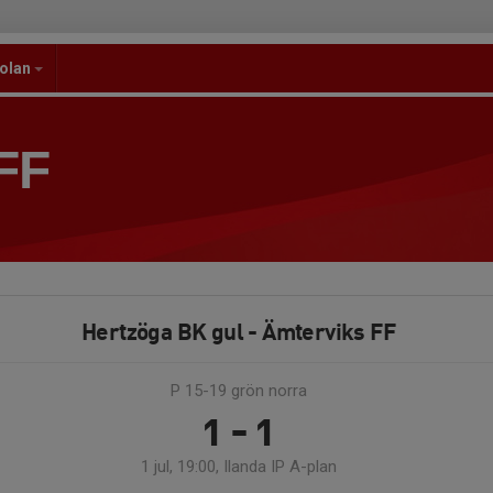
kolan
FF
Hertzöga BK gul - Ämterviks FF
P 15-19 grön norra
1 - 1
1 jul, 19:00, Ilanda IP A-plan