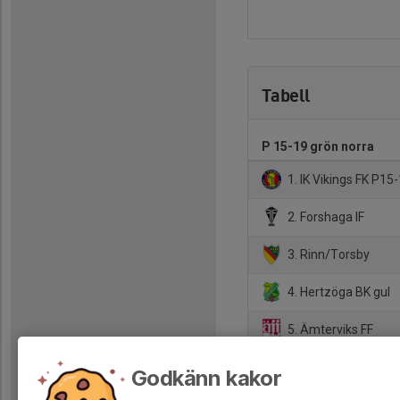
Tabell
P 15-19 grön norra
1. IK Vikings FK P15
2. Forshaga IF
3. Rinn/Torsby
4. Hertzöga BK gul
5. Ämterviks FF
6. Edsvalla/Nor svar
Godkänn kakor