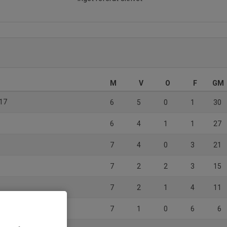
M
V
O
F
GM
-17
6
5
0
1
30
6
4
1
1
27
7
4
0
3
21
7
2
2
3
15
7
2
1
4
11
t
7
1
0
6
6