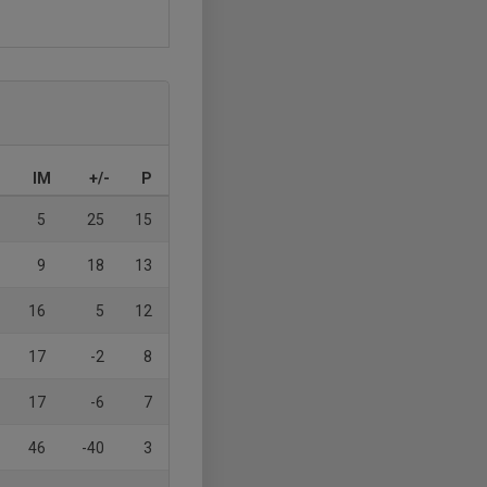
IM
+/-
P
5
25
15
9
18
13
16
5
12
17
-2
8
17
-6
7
46
-40
3