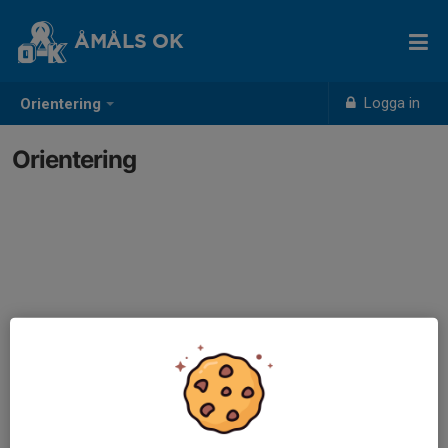
ÅMÅLS OK
Logga in
Orientering
Orientering