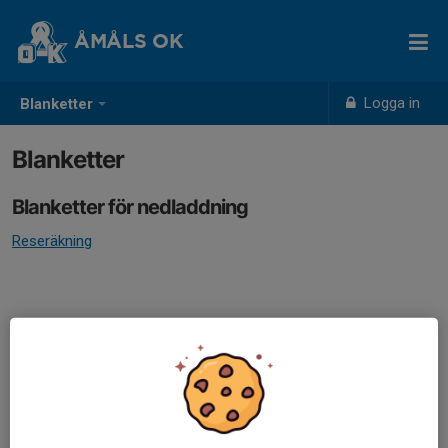
ÅMÅLS OK
Logga in
Blanketter
Blanketter
Blanketter för nedladdning
Reseräkning