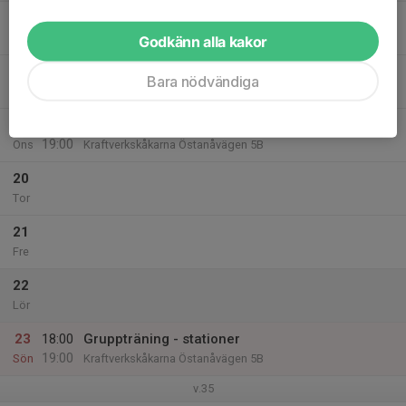
17
Mån
Godkänn alla kakor
18
Bara nödvändiga
Tis
19
18:00
Gruppträning - stationer
19:00
Ons
Kraftverkskåkarna Östanåvägen 5B
20
Tor
21
Fre
22
Lör
23
18:00
Gruppträning - stationer
19:00
Sön
Kraftverkskåkarna Östanåvägen 5B
v.35