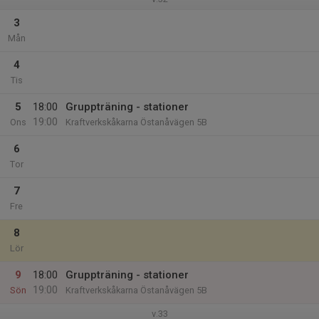
3
Mån
4
Tis
5
18:00
Gruppträning - stationer
19:00
Ons
Kraftverkskåkarna Östanåvägen 5B
6
Tor
7
Fre
8
Lör
9
18:00
Gruppträning - stationer
19:00
Sön
Kraftverkskåkarna Östanåvägen 5B
v.33