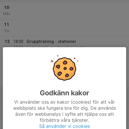
10
Mån
11
Tis
12
18:00
Gruppträning - stationer
19:00
Ons
Kraftverkskåkarna Östanåvägen 5B
13
Tor
14
Fre
Godkänn kakor
15
Lör
Vi använder oss av kakor (cookies) för att vår
webbplats ska fungera bra för dig. De används
16
18:00
Gruppträning - stationer
även för webbanalys i syfte att hjälpa oss att
19:00
Sön
Kraftverkskåkarna Östanåvägen 5B
förbättra våra tjänster.
v.34
Så använder vi cookies