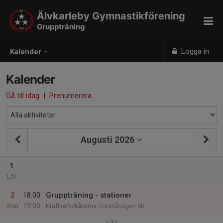
Älvkarleby Gymnastikförening
Gruppträning
Logga in
Kalender
Kalender
Gå till idag
|
Prenumerera
Augusti 2026
1
Lör
2
18:00
Gruppträning - stationer
19:00
Sön
Kraftverkskåkarna Östanåvägen 5B
v.32