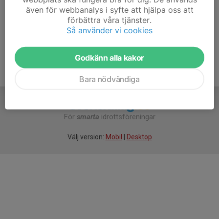
// Madeleine A o Sofia A
även för webbanalys i syfte att hjälpa oss att
förbättra våra tjänster.
Så använder vi cookies
Godkänn alla kakor
Bara nödvändiga
För
smarta
idrottsföreningar
Välj version:
Mobil
|
Desktop