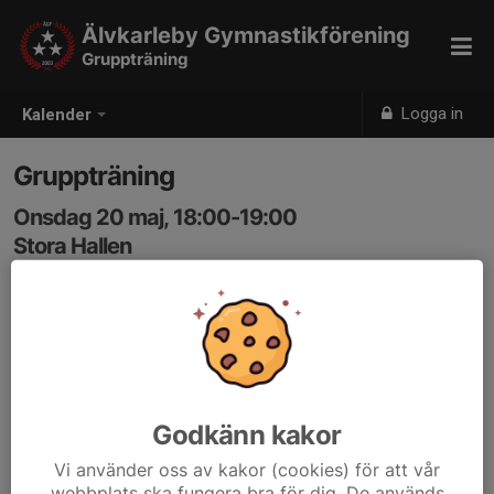
Älvkarleby Gymnastikförening
Gruppträning
Logga in
Kalender
Gruppträning
Onsdag 20 maj, 18:00-19:00
Stora Hallen
Samling: 18:00
Hej!
Här kommer lite info om sommarträningen.
Vi börjar ons 6/5 tom 3/6 + 17/6 kl.18.00. Söndagarna
17/5, 31/5 o 7/6 kl.17.30.
Godkänn kakor
Plats: Stora hallen
Uppehåll v.26-29
Vi använder oss av kakor (cookies) för att vår
Start igen ons 22/7 och sön 26/7
webbplats ska fungera bra för dig. De används