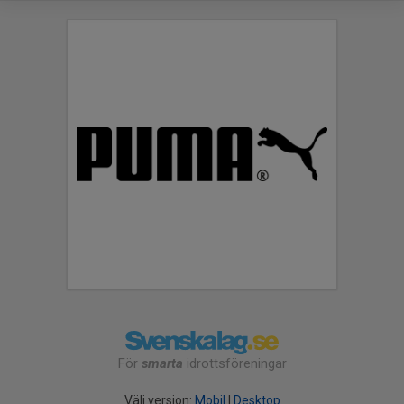
För
smarta
idrottsföreningar
Välj version:
Mobil
|
Desktop