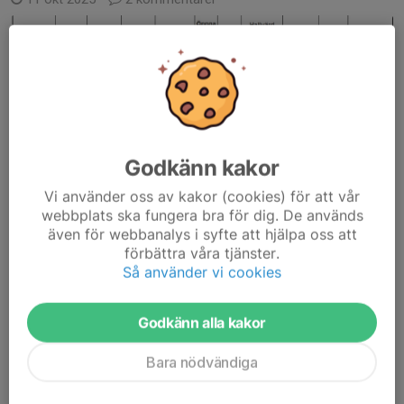
Schema för kiosk och sek för säsongen. Ytterligare pass
Godkänn kakor
tillkommer när slutspelsdatum är klart (mars/april).
Vi använder oss av kakor (cookies) för att vår
Om du inte kan ett tilldelat datum så byter du själv dag med
webbplats ska fungera bra för dig. De används
någon annan.
även för webbanalys i syfte att hjälpa oss att
Läs mer
förbättra våra tjänster.
Så använder vi cookies
Kiosk och hallvärd 25/9
Godkänn alla kakor
15 sep 2025
0 kommentarer
Bara nödvändiga
Förutom våra egna matcher har vi fått fyra matcher för
kiosk/hallvärd/sargvakt under säsongen.