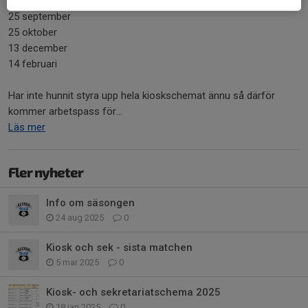
25 september
25 oktober
13 december
14 februari
Har inte hunnit styra upp hela kioskschemat ännu så därför
kommer arbetspass för...
Läs mer
Fler nyheter
Info om säsongen
24 aug 2025
0
Kiosk och sek - sista matchen
5 mar 2025
0
Kiosk- och sekretariatschema 2025
18 jan 2025
0