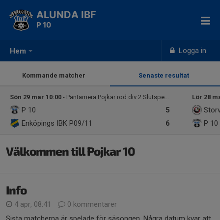
ALUNDA IBF
P 10
Logga in
Hem
Kommande matcher
Senaste resultat
Sön 29 mar 10:00
- Pantamera Pojkar röd div 2 Slutspelsgrupp 3 2010/2011
Lör 28 m
P 10
5
Stor
Enköpings IBK P09/11
6
P 10
Välkommen till Pojkar 10
Info
4 apr, 08:41
0 kommentarer
Sista matcherna är spelade för säsongen. Några datum kvar att