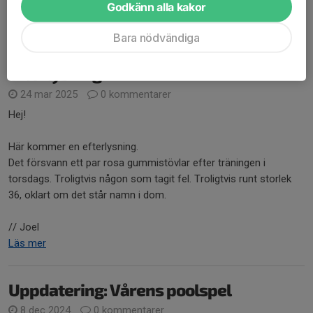
Godkänn alla kakor
Läs mer
Bara nödvändiga
Efterlysning
24 mar 2025
0 kommentarer
Hej!
Här kommer en efterlysning.
Det försvann ett par rosa gummistövlar efter träningen i
torsdags. Troligtvis någon som tagit fel. Troligtvis runt storlek
36, oklart om det står namn i dom.
// Joel
Läs mer
Uppdatering: Vårens poolspel
8 dec 2024
0 kommentarer