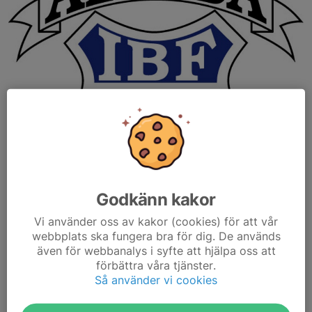
Godkänn kakor
Vi använder oss av kakor (cookies) för att vår
Här kommer lite info om säsongsavslutningen
webbplats ska fungera bra för dig. De används
även för webbanalys i syfte att hjälpa oss att
Vi samlas inne på IFU 15.30 fredagen den 25 april för ett sista
förbättra våra tjänster.
poolspel.
Så använder vi cookies
Eftersom alla i laget ska vara med och spela samtidigt denna
gång vilket vi tycker är jätteroligt, Men...