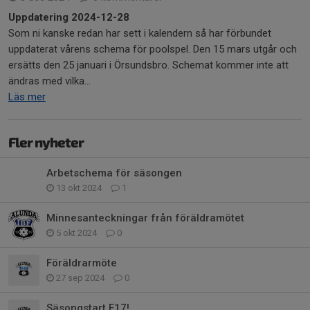
Uppdatering 2024-12-28
Som ni kanske redan har sett i kalendern så har förbundet
uppdaterat vårens schema för poolspel. Den 15 mars utgår och
ersätts den 25 januari i Örsundsbro. Schemat kommer inte att
ändras med vilka...
Läs mer
Fler nyheter
Arbetschema för säsongen
13 okt 2024
1
Minnesanteckningar från föräldramötet
5 okt 2024
0
Föräldrarmöte
27 sep 2024
0
Säsongstart F17!