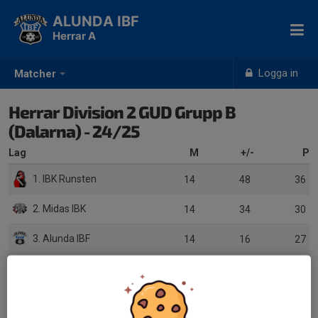
ALUNDA IBF
Herrar A
Logga in
Matcher
Herrar Division 2 GUD Grupp B
(Dalarna) - 24/25
Lag
M
+/-
P
1. IBK Runsten
14
48
36
2. Midas IBK
14
34
30
3. Alunda IBF
14
16
27
4. Vaksala SK IBK U
14
12
27
5. IBF Hedemora
14
-21
15