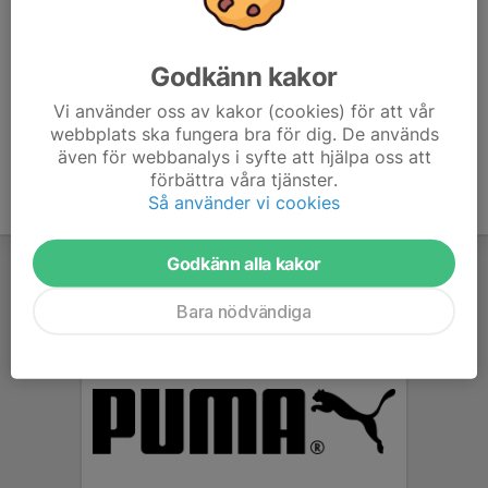
6. Tobo/Örbyhus FF
14
-33
15
7. IBF Falun Utveckling
14
-13
11
Godkänn kakor
8. Gävle GIK 2
14
-43
6
Vi använder oss av kakor (cookies) för att vår
webbplats ska fungera bra för dig. De används
även för webbanalys i syfte att hjälpa oss att
förbättra våra tjänster.
Så använder vi cookies
Godkänn alla kakor
Bara nödvändiga