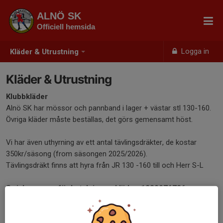
ALNÖ SK
Officiell hemsida
Logga in
Kläder & Utrustning
Kläder & Utrustning
Klubbkläder
Alnö SK har mössor och pannband i lager + västar stl 130-160.
Övriga kläder måste beställas, det görs gemensamt höst.
Vi har även uthyrning av ett antal tävlingsdräkter, de kostar
350kr/säsong (from säsongen 2025/2026).
Tävlingsdräkt finns att hyra från JR 130 -160 till och Herr S-L
Swishnummer för betalning av kläder: 1230076786
Du kan läsa mer om våra kläder här: